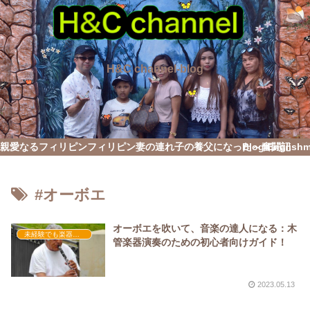
H&C channel-blog
親愛なるフィリピン
フィリピン妻の連れ子の養父になった～奮闘記
Blog English
#オーボエ
オーボエを吹いて、音楽の達人になる：木
未経験でも楽器演奏を習得したい
管楽器演奏のための初心者向けガイド！
2023.05.13