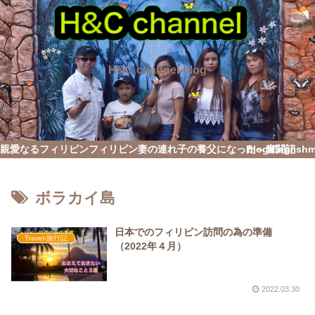
H&C channel-blog
親愛なるフィリピン
フィリピン妻の連れ子の養父になった～奮闘記
Blog English
ボラカイ島
日本でのフィリピン訪問の為の準備
Travel-旅行記
（2022年４月）
2022.03.30