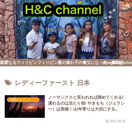
H&C channel-blog
親愛なるフィリピン
フィリピン妻の連れ子の養父になった～奮闘記
Blog English
レディーファースト 日本
ノーサンクスと言われれば諦めてくれる/
親愛なるフィリピン
遅れるのは当たり前/ やきもち（ジェラシ
ー）は美徳！/お年寄りは大切にする。
2021.05.26