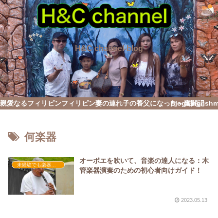
H&C channel-blog
親愛なるフィリピン
フィリピン妻の連れ子の養父になった～奮闘記
Blog English
何楽器
オーボエを吹いて、音楽の達人になる：木
未経験でも楽器演奏を習得したい
管楽器演奏のための初心者向けガイド！
2023.05.13