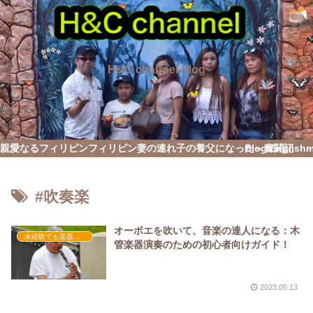
H&C channel-blog
親愛なるフィリピン
フィリピン妻の連れ子の養父になった～奮闘記
Blog English
#吹奏楽
オーボエを吹いて、音楽の達人になる：木
未経験でも楽器演奏を習得したい
管楽器演奏のための初心者向けガイド！
2023.05.13