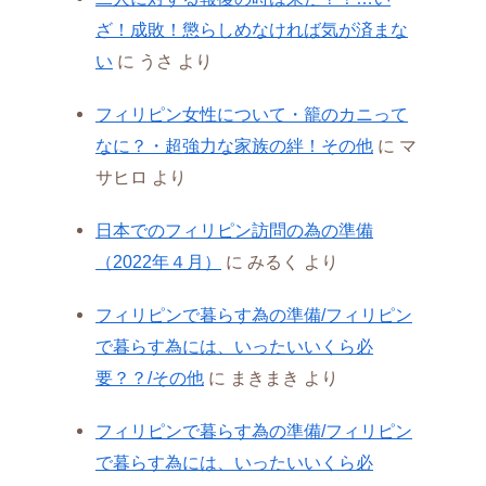
ざ！成敗！懲らしめなければ気が済まな
い
に
うさ
より
フィリピン女性について・籠のカニって
なに？・超強力な家族の絆！その他
に
マ
サヒロ
より
日本でのフィリピン訪問の為の準備
（2022年４月）
に
みるく
より
フィリピンで暮らす為の準備/フィリピン
で暮らす為には、いったいいくら必
要？？/その他
に
まきまき
より
フィリピンで暮らす為の準備/フィリピン
で暮らす為には、いったいいくら必