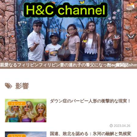
H&C channel-blog
親愛なるフィリピン
フィリピン妻の連れ子の養父になった～奮闘記
Blog English
影響
ダウン症のバービー人形の衝撃的な現実！
トレンド
2023.04.26
国連、敗北を認める：氷河の融解と気候変
トレンド