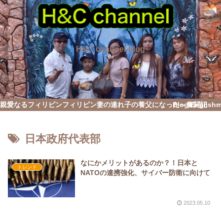
H&C channel-blog
親愛なるフィリピン
フィリピン妻の連れ子の養父になった～奮闘記
Blog English
日本政府代表部
なにかメリットがあるのか？！日本と
トレンド
NATOの連携強化、サイバー防衛に向けて
2023.05.10