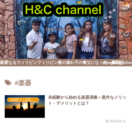
H&C channel-blog
親愛なるフィリピン
フィリピン妻の連れ子の養父になった～奮闘記
Blog English
#楽器
未経験から始める楽器演奏～意外なメリッ
未経験でも楽器演奏を習得したい
ト・デメリットとは？
2023.04.13