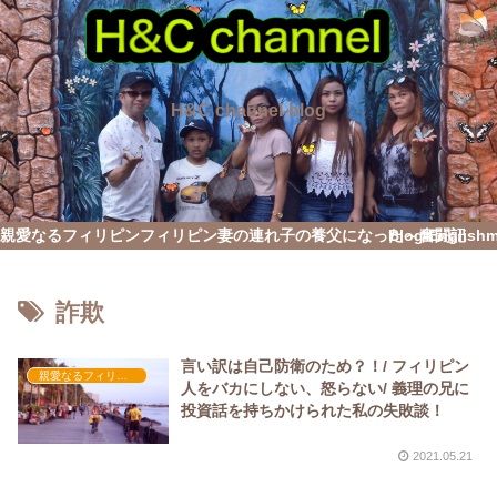
H&C channel-blog
親愛なるフィリピン
フィリピン妻の連れ子の養父になった～奮闘記
Blog English
詐欺
言い訳は自己防衛のため？！/ フィリピン
親愛なるフィリピン
人をバカにしない、怒らない/ 義理の兄に
投資話を持ちかけられた私の失敗談！
2021.05.21