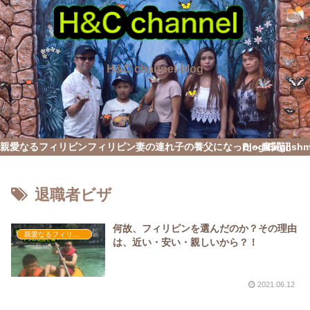
H&C channel-blog
親愛なるフィリピン
フィリピン妻の連れ子の養父になった～奮闘記
Blog English
退職者ビザ
何故、フィリピンを選んだのか？その理由
親愛なるフィリピン
は、近い・安い・親しいから？！
2021.06.12