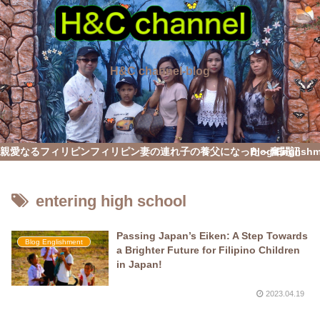
H&C channel-blog
親愛なるフィリピン
フィリピン妻の連れ子の養父になった～奮闘記
Blog English
entering high school
Passing Japan’s Eiken: A Step Towards
Blog Englishment
a Brighter Future for Filipino Children
in Japan!
2023.04.19