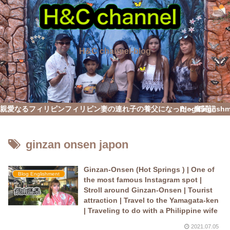
H&C channel-blog
親愛なるフィリピン
フィリピン妻の連れ子の養父になった～奮闘記
Blog English
ginzan onsen japon
Ginzan-Onsen (Hot Springs ) | One of
Blog Englishment
the most famous Instagram spot |
Stroll around Ginzan-Onsen | Tourist
attraction | Travel to the Yamagata-ken
| Traveling to do with a Philippine wife
2021.07.05