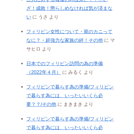
ざ！成敗！懲らしめなければ気が済まな
い
に
うさ
より
フィリピン女性について・籠のカニって
なに？・超強力な家族の絆！その他
に
マ
サヒロ
より
日本でのフィリピン訪問の為の準備
（2022年４月）
に
みるく
より
フィリピンで暮らす為の準備/フィリピン
で暮らす為には、いったいいくら必
要？？/その他
に
まきまき
より
フィリピンで暮らす為の準備/フィリピン
で暮らす為には、いったいいくら必