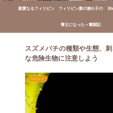
親愛なるフィリピン
フィリピン妻の連れ子の
Bl
養父になった～奮闘記
スズメバチの種類や生態、刺
な危険生物に注意しよう
トレンド